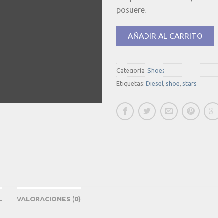
posuere.
AÑADIR AL CARRITO
Categoría:
Shoes
Etiquetas:
Diesel
,
shoe
,
stars
L
VALORACIONES (0)