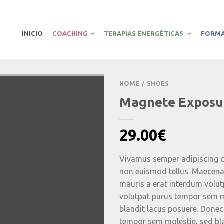
INICIO
COACHING
TERAPIAS ENERGÉTICAS
FORM
HOME
SHOES
/
Magnete Exposur
29.00
€
Vivamus semper adipiscing c
non euismod tellus. Maecen
mauris a erat interdum volu
volutpat purus tempor sem m
blandit lacus posuere. Donec
tempor sem molestie, sed bl