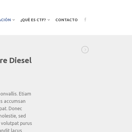
ACIÓN
¿QUÉ ES CTF?
CONTACTO
e Diesel
onvallis. Etiam
as accumsan
tpat. Donec
olestie, sed
 volutpat purus
andit lacus