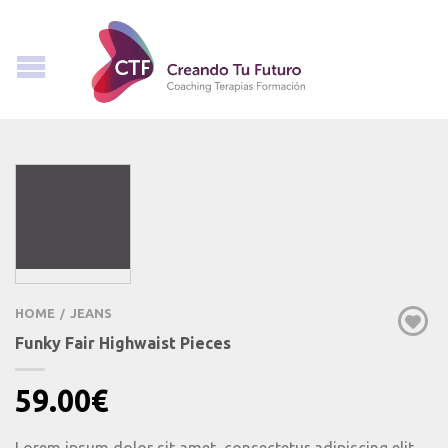
HOME
JEANS
/
Funky Fair Highwaist Pieces
59.00
€
Lorem ipsum dolor sit amet, consectetur adipiscing elit.