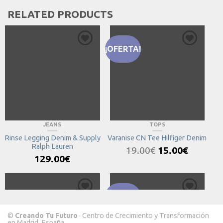
RELATED PRODUCTS
¡OFERTA!
JEANS
TOPS
Rinse Legging Denim & Supply
Varanise CN Tee Hilfiger Denim
Ralph Lauren
Original
Current
19.00
€
15.00
€
price
price
129.00
€
was:
is:
19.00€.
15.00€.
¡OFERTA!
©
Creando Tu Futuro
· Centro de Crecimiento y Transformación
en Madrid, España