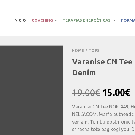
INICIO
COACHING
TERAPIAS ENERGÉTICAS
FORM
HOME
TOPS
/
Varanise CN Tee 
Denim
Origina
C
19.00
€
15.00
€
price
p
Varanise CN Tee NOK 449, Hi
was:
i
NELLY.COM. Marfa authentic 
19.00€.
1
veniam. Tumblr post-ironic t
sriracha tote bag kogi you. D