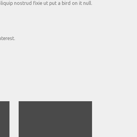
uip nostrud fixie ut put a bird on it null.
terest.
¡OFERTA!