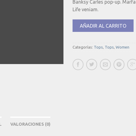
Banksy Carles pop-up. Marfa
Life veniam.
AÑADIR AL CARRITO
Categorías:
Tops
,
Tops
,
Women
L
VALORACIONES (0)