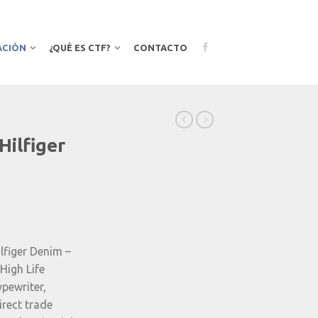
ACIÓN
¿QUÉ ES CTF?
CONTACTO
Hilfiger
l
urrent
rice
lfiger Denim –
s:
High Life
5.00€.
ypewriter,
irect trade