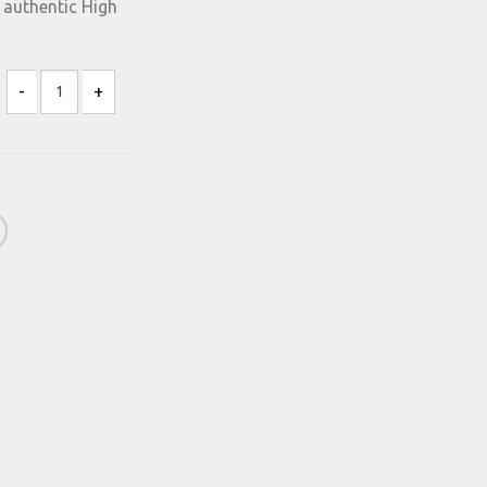
 authentic High
Varanise CN Tee Hilfiger Denim cantidad