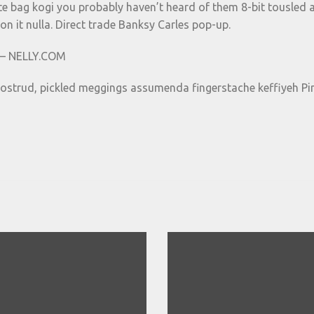
e bag kogi you probably haven’t heard of them 8-bit tousled aliq
 on it nulla. Direct trade Banksy Carles pop-up.
m – NELLY.COM
nostrud, pickled meggings assumenda fingerstache keffiyeh Pin