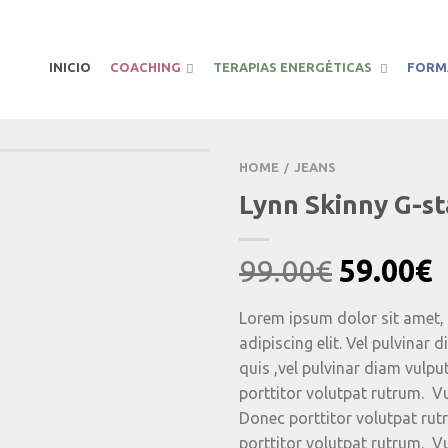
INICIO
COACHING
TERAPIAS ENERGÉTICAS
FORM
HOME
JEANS
/
Lynn Skinny G-st
Origina
C
99.00
€
59.00
€
price
p
Lorem ipsum dolor sit amet,
was:
i
adipiscing elit. Vel pulvinar 
99.00€.
5
quis ,vel pulvinar diam vulpu
porttitor volutpat rutrum. Vu
Donec porttitor volutpat ru
porttitor volutpat rutrum. Vu