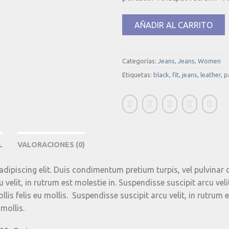
AÑADIR AL CARRITO
Categorías:
Jeans
,
Jeans
,
Women
Etiquetas:
black
,
fit
,
jeans
,
leather
,
p
L
VALORACIONES (0)
dipiscing elit. Duis condimentum pretium turpis, vel pulvinar 
velit, in rutrum est molestie in. Suspendisse suscipit arcu velit
llis felis eu mollis. Suspendisse suscipit arcu velit, in rutrum 
 mollis.