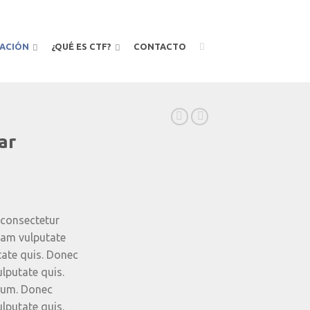
ACIÓN
¿QUÉ ES CTF?
CONTACTO
ar
l
urrent
rice
 consectetur
s:
diam vulputate
9.00€.
tate quis. Donec
lputate quis.
trum. Donec
lputate quis.