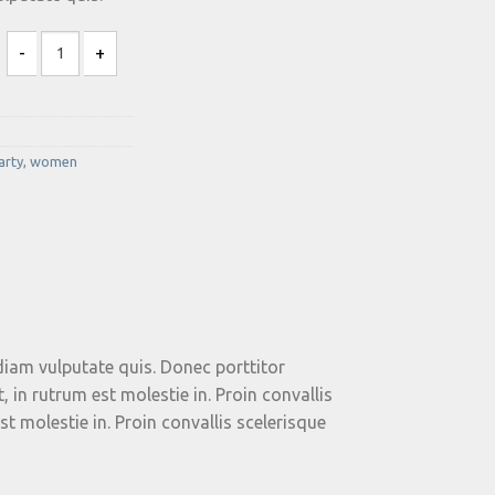
Lynn Skinny G-star cantidad
arty
,
women
diam vulputate quis. Donec porttitor
, in rutrum est molestie in. Proin convallis
est molestie in. Proin convallis scelerisque